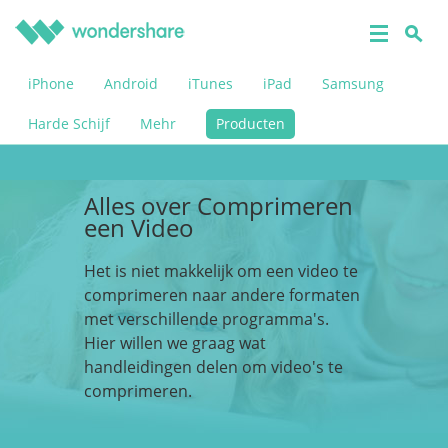
iPhone
Android
iTunes
iPad
Samsung
Harde Schijf
Mehr
Producten
Alles over Comprimeren
een Video
Het is niet makkelijk om een video te
comprimeren naar andere formaten
met verschillende programma's.
Hier willen we graag wat
handleidingen delen om video's te
comprimeren.