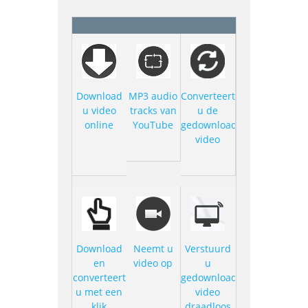
Download
MP3 audio
Converteert
u video
tracks van
u de
online
YouTube
gedownloade
video
Download
Neemt u
Verstuurd
en
video op
u
converteert
gedownloade
u met een
video
klik
draadloos