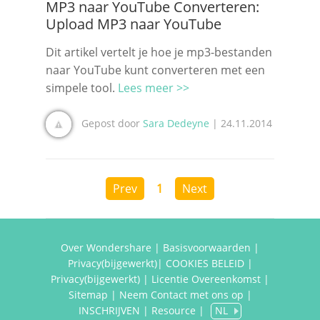
MP3 naar YouTube Converteren:
Upload MP3 naar YouTube
Dit artikel vertelt je hoe je mp3-bestanden
naar YouTube kunt converteren met een
simpele tool.
Lees meer >>
Gepost door
Sara Dedeyne
| 24.11.2014
Prev
1
Next
Over Wondershare
|
Basisvoorwaarden
|
Privacy(bijgewerkt)
|
COOKIES BELEID
|
Privacy(bijgewerkt)
|
Licentie Overeenkomst
|
Sitemap
|
Neem Contact met ons op
|
INSCHRIJVEN
|
Resource
|
NL