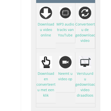
Download
MP3 audio
Converteert
u video
tracks van
u de
online
YouTube
gedownloade
video
Download
Neemt u
Verstuurd
en
video op
u
converteert
gedownloade
u met een
video
klik
draadloos