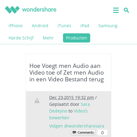
iPhone
Android
iTunes
iPad
Samsung
Harde Schijf
Mehr
Producten
Hoe Voegt men Audio aan
Video toe of Zet men Audio
in een Video Bestand terug
Dec 23,2015 19:32 pm
/
Geplaatst door
Sara
Dedeyne
to
Video’s
bewerken
Volgen @wondersharesara
0