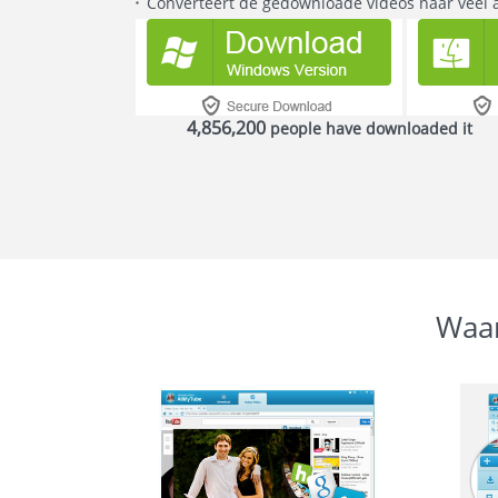
Converteert de gedownloade videos naar veel a
4,856,201
people have downloaded it
Waar