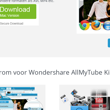
ndere formaten als AVI, MP4 etc.
om voor Wondershare AllMyTube K