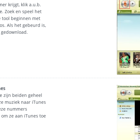
 krijgt, klik a.u.b.
. Zoek en speel het
 tool beginnen met
. Als het gebeurd is,
s gedownload.
nes
e zijn beiden geheel
eze muziek naar iTunes
 deze nummers
 om ze aan iTunes toe