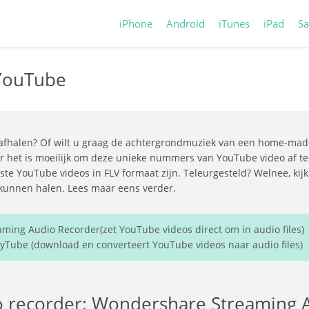
iPhone
Android
iTunes
iPad
S
YouTube
afhalen? Of wilt u graag de achtergrondmuziek van een home-made 
et is moeilijk om deze unieke nummers van YouTube video af te ha
 YouTube videos in FLV formaat zijn. Teleurgesteld? Welnee, kijk h
 kunnen halen. Lees maar eens verder.
ing Audio Recorder(zet YouTube videos direct om in audio files)
Tube (download en converteert YouTube videos naar audio files)
 recorder: Wondershare Streaming 