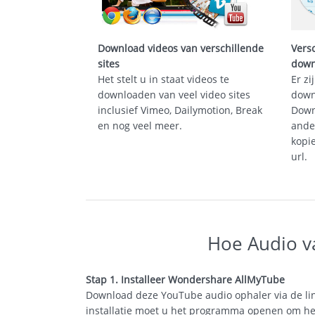
Download videos van verschillende
Vers
sites
down
Het stelt u in staat videos te
Er z
downloaden van veel video sites
down
inclusief Vimeo, Dailymotion, Break
Down
en nog veel meer.
ande
kopi
url.
Hoe Audio v
Stap 1. Installeer Wondershare AllMyTube
Download deze YouTube audio ophaler via de li
installatie moet u het programma openen om het