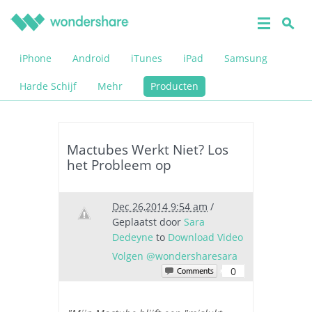
iPhone
Android
iTunes
iPad
Samsung
Harde Schijf
Mehr
Producten
Mactubes Werkt Niet? Los
het Probleem op
Dec 26,2014 9:54 am
/
Geplaatst door
Sara
Dedeyne
to
Download Video
Volgen @wondersharesara
0