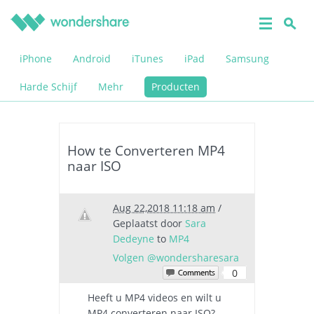
iPhone
Android
iTunes
iPad
Samsung
Harde Schijf
Mehr
Producten
How te Converteren MP4
naar ISO
Aug 22,2018 11:18 am
/
Geplaatst door
Sara
Dedeyne
to
MP4
Volgen @wondersharesara
0
Heeft u MP4 videos en wilt u
MP4 converteren naar ISO?