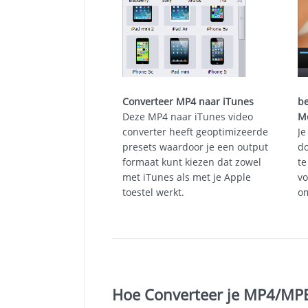
Converteer MP4 naar iTunes
be
Deze MP4 naar iTunes video
M
converter heeft geoptimizeerde
Je
presets waardoor je een output
do
formaat kunt kiezen dat zowel
te
met iTunes als met je Apple
vo
toestel werkt.
om
Hoe Converteer je MP4/MP