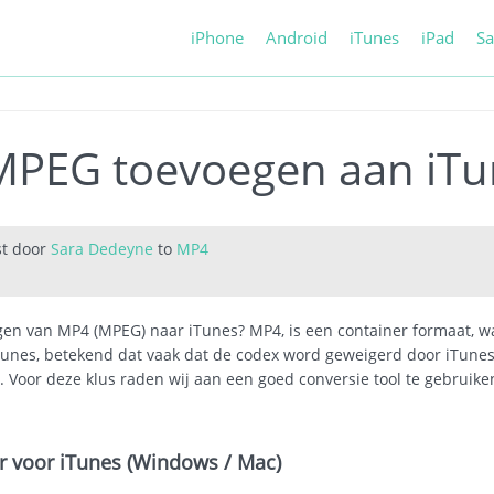
iPhone
Android
iTunes
iPad
S
PEG toevoegen aan iTun
st door
Sara Dedeyne
to
MP4
n van MP4 (MPEG) naar iTunes? MP4, is een container formaat, wat 
nes, betekend dat vaak dat de codex word geweigerd door iTunes
 Voor deze klus raden wij aan een goed conversie tool te gebruike
 voor iTunes (Windows / Mac)