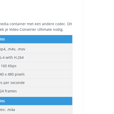
media container met een andere codec. Dit
eb je Video Converter Ultimate nodig.
ies
mp4, .m4v, .mov
-4 with H.264
o 160 Kbps
40 x 480 pixels
es per seconde
 24 frames
ies
ies: .m4a