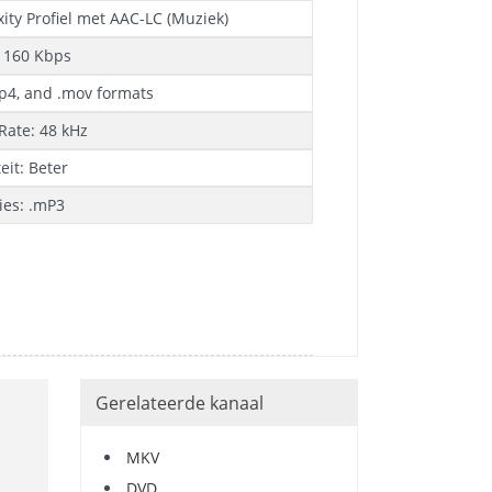
ty Profiel met AAC-LC (Muziek)
o 160 Kbps
mp4, and .mov formats
Rate: 48 kHz
eit: Beter
ies: .mP3
Gerelateerde kanaal
MKV
DVD