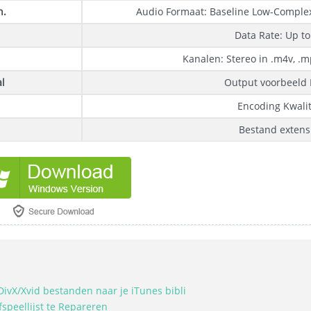
n.
Audio Formaat: Baseline Low-Complexi
Data Rate: Up t
Kanalen: Stereo in .m4v, .
l
Output voorbeeld 
Encoding Kwalit
Bestand extens
DivX/Xvid bestanden naar je iTunes bibli
peellijst te Repareren