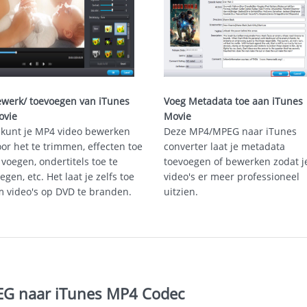
werk/ toevoegen van iTunes
Voeg Metadata toe aan iTunes
ovie
Movie
 kunt je MP4 video bewerken
Deze MP4/MPEG naar iTunes
or het te trimmen, effecten toe
converter laat je metadata
 voegen, ondertitels toe te
toevoegen of bewerken zodat j
egen, etc. Het laat je zelfs toe
video's er meer professioneel
 video's op DVD te branden.
uitzien.
EG naar iTunes MP4 Codec